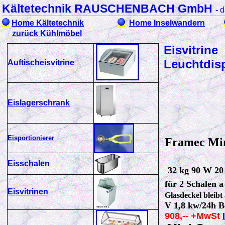
Kältetechnik RAUSCHENBACH GmbH
-
d
Home Kältetechnik
Home Inselwandern
zurück Kühlmöbel
Eisvitrin
Leuchtdisp
Auftischeisvitrine
Eislagerschrank
Eisp
ortionierer
Framec M
Eisschalen
32 kg 90 W 20
für 2 Schalen a
Eisvitrinen
Glasdeckel bleibt
V 1,8 kw/24h B
908,-- +MwSt