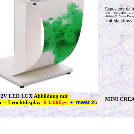
Espositore da 
490 x 790 x 470 mm (
-
10 bis -22 flacher Decke
mit Standfuss
 2V LED LUX
Abbildung mit
MINI CRE
er + Leuchtdisplay
€ 1.695,--
+ mwst 2
6