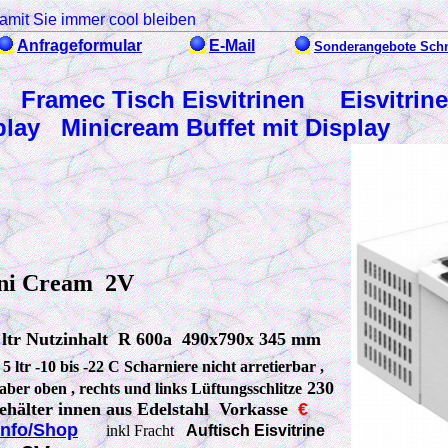
amit Sie immer cool bleiben
Anfrageformular
E-Mail
Sonderangebote Schn
e Framec Tisch Eisvitrinen Eisvitrine
lay Minicream Buffet mit Display
ini Cream 2V
 ltr Nutzinhalt R 600a 490x790x 345 mm
5 ltr -10 bis -22 C Scharniere nicht arretierbar ,
230
 aber oben , rechts und links Lüftungsschlitze
ehälter innen aus Edelstahl
Vorkasse
€
Info/Shop
inkl Fracht
Auftisch Eisvitrine