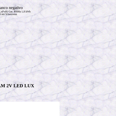
banco negativo
LxPxH) Gas: R600a 1,8 kWh
l mit Scharnieren
AM 2V LED LUX