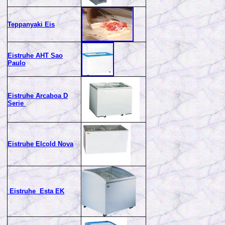
T
eppanyaki Eis
Eistruhe AHT Sao
Paulo
Eistruhe Arcaboa D
Serie
Eistruhe Elcold Nova
Eistruhe Esta EK