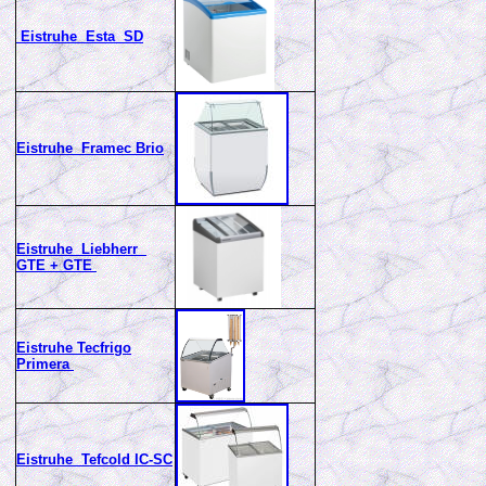
Eistruhe Esta SD
Eistruhe Framec Brio
Eistruhe Liebherr
GTE + GTE
Eistruhe Tecfrigo
Primera
Eistruhe Tefcold IC-SC