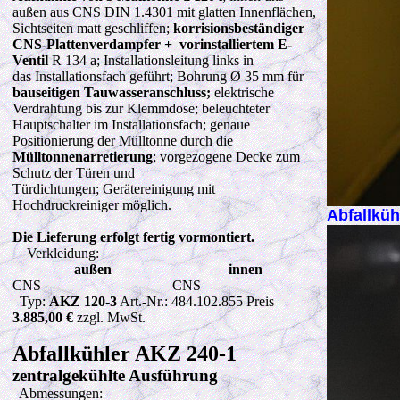
außen aus CNS DIN 1.4301 mit glatten Innenflächen,
Sichtseiten matt geschliffen;
korrisionsbeständiger
CNS-Plattenverdampfer + vorinstalliertem E-
Ventil
R 134 a; Installationsleitung links in
das Installationsfach geführt; Bohrung Ø 35 mm für
bauseitigen Tauwasseranschluss;
elektrische
Verdrahtung bis zur Klemmdose; beleuchteter
Hauptschalter im Installationsfach; genaue
Positionierung der Mülltonne durch die
Mülltonnenarretierung
; vorgezogene Decke zum
Schutz der Türen und
Türdichtungen; Gerätereinigung mit
Hochdruckreiniger möglich.
Abfallküh
Die Lieferung erfolgt fertig vormontiert.
Verkleidung:
außen
innen
CNS
CNS
Typ:
AKZ 120-3
Art.-Nr.: 484.102.855 Preis
3.885,00 €
zzgl. MwSt.
Abfallkühler AKZ 240-1
zentralgekühlte Ausführung
Abmessungen: