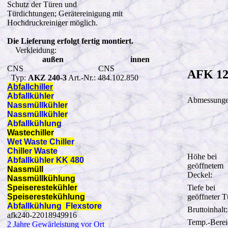
Schutz der Türen und
Türdichtungen; Gerätereinigung mit
Hochdruckreiniger möglich.
Die Lieferung erfolgt fertig montiert.
Verkleidung:
außen
innen
CNS
CNS
AFK 12
Typ:
AKZ 240-3
Art.-Nr.: 484.102.850
Abfallchiller
Abfallkühler
Abmessunge
Nassmüllkühler
Nassmüllkühler
Abfallkühlung
Wastechiller
Wet Waste Chiller
Chiller Waste
Höhe bei
Abfallkühler KK 480
geöffnetem
Nassmüll
Deckel:
Nassmüllkühlung
Speiserestekühler
Tiefe bei
Speiserestekühlung
geöffneter T
Abfallkühlung Flexstore
Bruttoinhalt:
afk240-22018949916
Temp.-Berei
2 Jahre Gewärleistung vor Ort