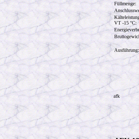
Füllmenge:
Anschlusswe
Kälteleistun
VT -15 °C:
Energieverb
Bruttogewic
Ausführung:
afk