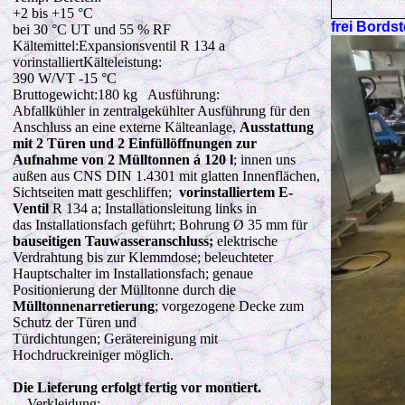
+2 bis +15 °C
frei Bord
bei 30 °C UT und 55 % RF
Kältemittel:Expansionsventil R 134 a
vorinstalliertKälteleistung:
390 W
/VT -15 °C
Bruttogewicht:180 kg Ausführung:
Abfallkühler in zentralgekühlter Ausführung für den
Anschluss an eine externe Kälteanlage,
Ausstattung
mit 2 Türen und 2 Einfüllöffnungen zur
Aufnahme von 2 Mülltonnen á 120 l
; innen uns
außen aus CNS DIN 1.4301 mit glatten Innenflächen,
Sichtseiten matt geschliffen;
vorinstalliertem E-
Ventil
R 134 a; Installationsleitung links in
das Installationsfach geführt; Bohrung Ø 35 mm für
bauseitigen Tauwasseranschluss;
elektrische
Verdrahtung bis zur Klemmdose; beleuchteter
Hauptschalter im Installationsfach; genaue
Positionierung der Mülltonne durch die
Mülltonnenarretierung
; vorgezogene Decke zum
Schutz der Türen und
Türdichtungen; Gerätereinigung mit
Hochdruckreiniger möglich.
Die Lieferung erfolgt fertig vor montiert.
Verkleidung: