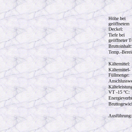
Höhe bei
geöffnetem
Deckel:
Tiefe bei
geöffneter T
Bruttoinhalt:
Temp.-Berei
Kältemittel:
Kältemittel-
Füllmenge:
Anschlusswe
Kälteleistun
VT -15 °C:
Energieverb
Bruttogewic
Ausführung: