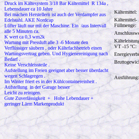
Druck im Kältesystem 3/18 Bar Kältemittel
R 134a ,
Lebensdauer ca 10 Jahre
Kältemittel:
Bei machen Herstellern ist auch der Verdampfer aus
Kältemittel-
Edelstahl. AKE Nordcap
Füllmenge:
Lüfter läuft nur mit der Maschine. Ein
/aus Intervall
alle 5 Minuten ca.
Anschlusswe
K wert ca 0,3 wm2k
Kälteleistun
Wartung mit Pressluft alle 3 -6 Monate den
VT -15 °C:
Verflüssiger säubern , oder Kältefachbetrieb einen
Wartungsvertrag geben. Und Hygienereinigung nach
Energieverb
Bedarf .
Bruttogewic
Keine Verschleissteile .
Aufstellung im Freien geeignet aber besser überdacht
wegen Schlagregen .
Ausführung:
Im Winter friert es in der Kühlcontainereinheit .
Aufstellung
in der Garage besser
Leicht zu reinigen.
Gute Zuverlässigkeit
+
Hohe Lebendauer +
geringer Lärm Markenprodukt