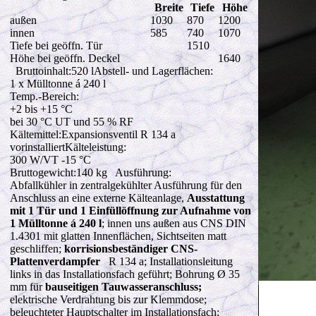
Breite
Tiefe
Höhe
außen
1030
870
1200
innen
585
740
1070
Tiefe bei geöffn. Tür
1510
Höhe bei geöffn. Deckel
1640
Bruttoinhalt:520 lAbstell- und Lagerflächen:
1
x Mülltonne á 240 l
Temp.-Bereich:
+2 bis +15 °C
bei 30 °C UT und 55 % RF
Kältemittel:Expansionsventil R 134 a
vorinstalliertKälteleistung:
300 W
/VT -15 °C
Bruttogewicht:140 kg Ausführung:
Abfallkühler in zentralgekühlter Ausführung für den
Anschluss an eine externe Kälteanlage,
Ausstattung
mit 1 Tür und 1 Einfüllöffnung zur Aufnahme von
1 Mülltonne á 240 l
; innen uns außen aus CNS DIN
1.4301 mit glatten Innenflächen, Sichtseiten matt
geschliffen;
korrisionsbeständiger
CNS-
Plattenverdampfer
R 134 a; Installationsleitung
links in das Installationsfach geführt; Bohrung Ø 35
mm für
bauseitigen Tauwasseranschluss;
Ake
elektrische Verdrahtung bis zur Klemmdose;
beleuchteter Hauptschalter im Installationsfach;