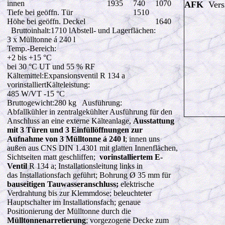
innen
1935
740
1070
AFK
Vers
Tiefe bei geöffn. Tür
1510
Höhe bei geöffn. Deckel
1640
Bruttoinhalt:1710 lAbstell- und Lagerflächen:
3
x Mülltonne á 240 l
Temp.-Bereich:
+2 bis +15 °C
bei 30 °C UT und 55 % RF
Kältemittel:Expansionsventil R 134 a
vorinstalliertKälteleistung:
485 W
/VT -15 °C
Bruttogewicht:280 kg Ausführung:
Abfallkühler in zentralgekühlter Ausführung für den
Anschluss an eine externe Kälteanlage,
Ausstattung
mit 3 Türen und 3 Einfüllöffnungen zur
Aufnahme von 3 Mülltonne á 240 l
; innen uns
außen aus CNS DIN 1.4301 mit glatten Innenflächen,
Sichtseiten matt geschliffen;
vorinstalliertem E-
Ventil
R 134 a; Installationsleitung links in
das Installationsfach geführt; Bohrung Ø 35 mm für
bauseitigen Tauwasseranschluss;
elektrische
Verdrahtung bis zur Klemmdose; beleuchteter
Hauptschalter im Installationsfach; genaue
Positionierung der Mülltonne durch die
Mülltonnenarretierung
; vorgezogene Decke zum