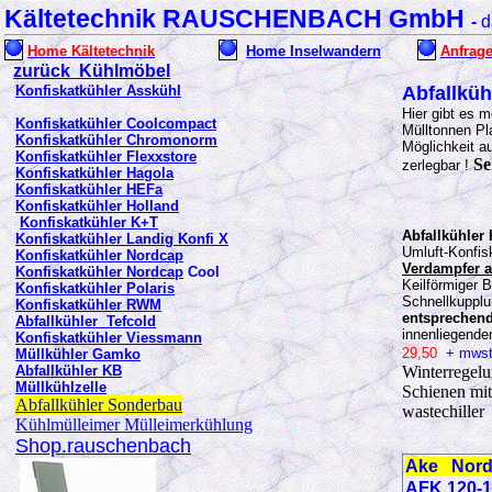
Kältetechnik RAUSCHENBACH GmbH
-
d
Home Kältetechnik
Home Inselwandern
Anfrag
zurück Kühlmöbel
Konfiskatkühler Asskühl
Abfallküh
Hier gibt es m
Konfiskatkühler Coolcompact
Mülltonnen Pla
Konfiskatkühler Chromonorm
Möglichkeit a
Konfiskatkühler Flexxstore
Se
zerlegbar !
Konfiskatkühler Hagola
Konfiskatkühler HEFa
Konfiskatkühler Holland
Konfiskatkühler K+T
Abfallkühler
Konfiskatkühler Landig Konfi X
Umluft-Konfisk
Konfiskatkühler Nordcap
Verdampfer 
Konfiskatkühler Nordcap
Cool
Keilförmiger 
Konfiskatkühler Polaris
Schnellkupplu
Konfiskatkühler RWM
entsprechen
Abfallkühler Tefcold
innenliegende
Konfiskatkühler Viessmann
29,50
+ mws
Müll
kühler Gamko
Abfallkühler KB
Winterregelu
Müllkühlzelle
Schienen mi
Abfallkühler Sonderbau
wastechill
Kühlmülleimer Mülleimerkühlung
Shop.rauschenbach
Ake Nord
AFK 120-