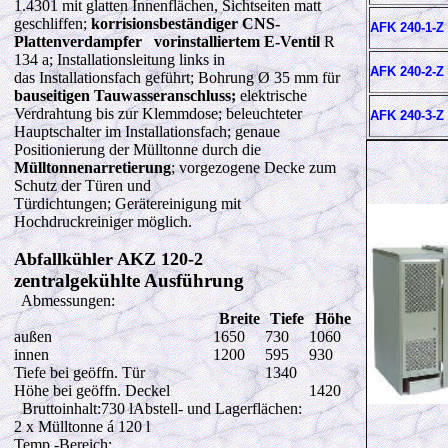
1.4301 mit glatten Innenflächen, Sichtseiten matt
geschliffen;
korrisionsbeständiger
CNS-
AFK 240-1-Z
Plattenverdampfer vorinstalliertem E-Ventil
R
134 a; Installationsleitung links in
AFK 240-2-Z
das Installationsfach geführt; Bohrung Ø 35 mm für
bauseitigen Tauwasseranschluss;
elektrische
Verdrahtung bis zur Klemmdose; beleuchteter
AFK 240-3-Z
Hauptschalter im Installationsfach; genaue
Positionierung der Mülltonne durch die
Mülltonnenarretierung
; vorgezogene Decke zum
Schutz der Türen und
Türdichtungen; Gerätereinigung mit
Hochdruckreiniger möglich.
Abfallkühler AKZ 120-2
zentralgekühlte Ausführung
Abmessungen:
Breite
Tiefe
Höhe
außen
1650
730
1060
innen
1200
595
930
Tiefe bei geöffn. Tür
1340
Höhe bei geöffn. Deckel
1420
Bruttoinhalt:730 lAbstell- und Lagerflächen:
2
x Mülltonne á 120 l
Temp.-Bereich: