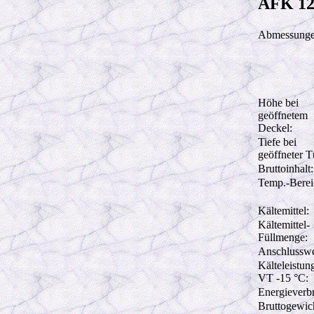
AFK 12
Abmessunge
Höhe bei
geöffnetem
Deckel:
Tiefe bei
geöffneter T
Bruttoinhalt:
Temp.-Berei
Kältemittel:
Kältemittel-
Füllmenge:
Anschlusswe
Kälteleistun
VT -15 °C:
Energieverb
Bruttogewic