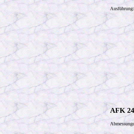
Ausführung:
AFK 24
Abmessunge