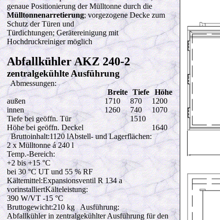
genaue Positionierung der Mülltonne durch die
Mülltonnenarretierung
; vorgezogene Decke zum
Schutz der Türen und
Türdichtungen; Gerätereinigung mit
Hochdruckreiniger möglich
Abfallkühler AKZ 240-2
zentralgekühlte Ausführung
Abmessungen:
Breite
Tiefe
Höhe
außen
1710
870
1200
innen
1260
740
1070
Tiefe bei geöffn. Tür
1510
Höhe bei geöffn. Deckel
1640
Bruttoinhalt:1120 lAbstell- und Lagerflächen:
2
x Mülltonne á 240 l
Temp.-Bereich:
+2 bis +15 °C
bei 30 °C UT und 55 % RF
Kältemittel:Expansionsventil R 134 a
vorinstalliertKälteleistung:
390 W
/VT -15 °C
Bruttogewicht:210 kg Ausführung:
Abfallkühler in zentralgekühlter Ausführung für den