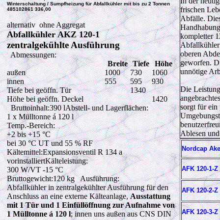
In der heuti
Winterschaltung / Sumpfheizung für Abfallkühler mit bis zu 2 Tonnen
frischen Leb
485102861 336,00
Abfälle. Dies
alternativ ohne Aggregat
Handhabung o
Abfallkühler AKZ 120-1
kompletter 1
zentralgekühlte Ausführung
Abfallkühler
oberen Abdec
Abmessungen:
geworfen. Di
Breite
Tiefe
Höhe
unnötige Arb
außen
1000
730
1060
innen
555
595
930
Die Leistung
Tiefe bei geöffn. Tür
1340
angebrachtes
Höhe bei geöffn. Deckel
1420
sorgt für ein
Bruttoinhalt:390 lAbstell- und Lagerflächen:
Umgebungste
1
x Mülltonne á 120 l
benutzerfreu
Temp.-Bereich:
Ablesen und 
+2 bis +15 °C
bei 30 °C UT und 55 % RF
Nordcap Ake
Kältemittel:Expansionsventil R 134 a
vorinstalliertKälteleistung:
AFK 120-1-Z
300 W
/VT -15 °C
Bruttogewicht:120 kg Ausführung:
Abfallkühler in zentralgekühlter Ausführung für den
AFK 120-2-Z
Anschluss an eine externe Kälteanlage,
Ausstattung
mit 1 Tür und 1 Einfüllöffnung zur Aufnahme von
AFK 120-3-Z
1 Mülltonne á 120 l
; innen uns außen aus CNS DIN