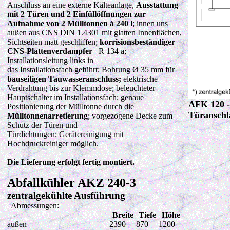
Anschluss an eine externe Kälteanlage,
Ausstattung
mit 2 Türen und 2 Einfüllöffnungen zur
Aufnahme von 2 Mülltonnen á 240 l
; innen uns
außen aus CNS DIN 1.4301 mit glatten Innenflächen,
Sichtseiten matt geschliffen;
korrisionsbeständiger
CNS-Plattenverdampfer
R 134 a;
Installationsleitung links in
das Installationsfach geführt; Bohrung Ø 35 mm für
bauseitigen Tauwasseranschluss;
elektrische
Verdrahtung bis zur Klemmdose; beleuchteter
Hauptschalter im Installationsfach; genaue
AFK 120 -
Positionierung der Mülltonne durch die
Türanschl
Mülltonnenarretierung
; vorgezogene Decke zum
Schutz der Türen und
Türdichtungen; Gerätereinigung mit
Hochdruckreiniger möglich.
Die Lieferung erfolgt fertig montiert.
Abfallkühler AKZ 240-3
zentralgekühlte Ausführung
Abmessungen:
Breite
Tiefe
Höhe
außen
2390
870
1200