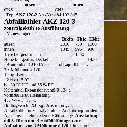
außen
innen
CNS
CNS
Typ:
AKZ 120-2
Art.-Nr.: 484.102.845
Abfallkühler AKZ 120-3
zentralgekühlte Ausführung
Abmessungen:
Breite
Tiefe
Höhe
außen
2300
730
1060
innen
1845
595
930
Tiefe bei geöffn. Tür
1340
Höhe bei geöffn. Deckel
1420
Bruttoinhalt:1210 lAbstell- und Lagerflächen:
3
x Mülltonne á 120 l
Temp.-Bereich:
+2 bis +15 °C
bei 30 °C UT und 55 % RF
Kältemittel:Expansionsventil R 134 a
vorinstalliertKälteleistung:
485 W
/VT -15 °C
Bruttogewicht:260 kg Ausführung:
Abfallkühler in zentralgekühlter Ausführung für den
Anschluss an eine externe Kälteanlage,
Ausstattung
mit 3 Türen und 3 Einfüllöffnungen zur
Aufnahme von 3 Mülltonne á 120 l
; innen uns