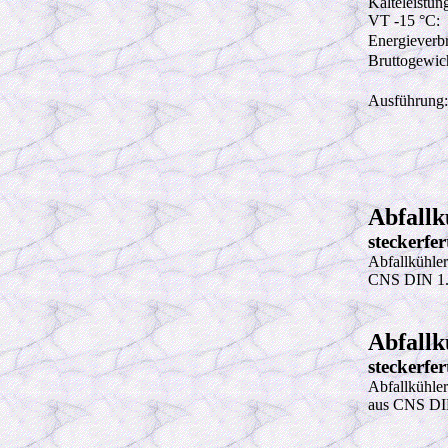
Kälteleistun
VT -15 °C:
Energieverb
Bruttogewic
Ausführung:
Abfallk
steckerfe
Abfallkühler
CNS DIN 1.43
Abfallk
steckerfe
Abfallkühler
aus CNS DIN 