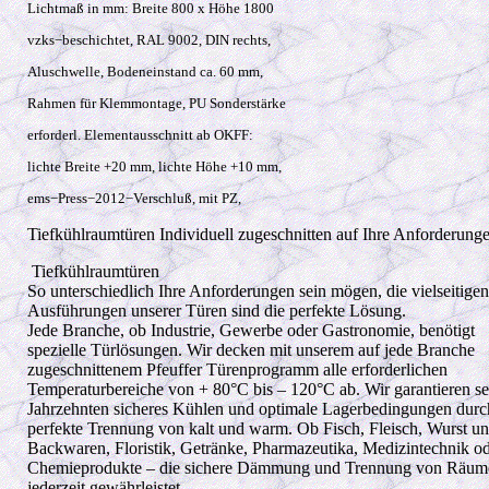
Lichtmaß in mm: Breite 800 x Höhe 1800
vzks−beschichtet, RAL 9002, DIN rechts,
Aluschwelle, Bodeneinstand ca. 60 mm,
Rahmen für Klemmontage, PU Sonderstärke
erforderl. Elementausschnitt ab OKFF:
lichte Breite +20 mm, lichte Höhe +10 mm,
ems−Press−2012−Verschluß, mit PZ,
Tiefkühlraumtüren Individuell zugeschnitten auf Ihre Anforderung
Tiefkühlraumtüren
So unterschiedlich Ihre Anforderungen sein mögen, die vielseitigen
Ausführungen unserer Türen sind die perfekte Lösung.
Jede Branche, ob Industrie, Gewerbe oder Gastronomie, benötigt
spezielle Türlösungen. Wir decken mit unserem auf jede Branche
zugeschnittenem Pfeuffer Türenprogramm alle erforderlichen
Temperaturbereiche von + 80°C bis – 120°C ab. Wir garantieren se
Jahrzehnten sicheres Kühlen und optimale Lagerbedingungen durc
perfekte Trennung von kalt und warm. Ob Fisch, Fleisch, Wurst u
Backwaren, Floristik, Getränke, Pharmazeutika, Medizintechnik o
Chemieprodukte – die sichere Dämmung und Trennung von Räume
jederzeit gewährleistet.