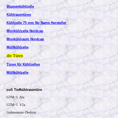
Blumenkühlzelle
Kühlraumtüren
Kühlzelle 75 mm No Name Hersteller
Minikühlzelle Nordcap
Minikühlraum Nordcap
Müllkühlzelle
div Türen
Türen für Kühlzellen
Müllkühlzelle
S Tiefkühlraumtüre
EM
GTM−1 Alu
GTM−1 V2a
Gefrierraum−Drehtür