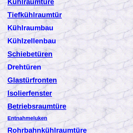
Kühlraumtüre
Tiefkühlraumtür
Kühlraumbau
Kühlzellenbau
Schiebetüren
Drehtüren
Glastürfronten
Isolierfenster
Betriebsraumtüre
Entnahmeluken
Rohrbahnk
ühlraumtüre