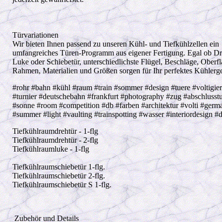
Türvariationen
Wir bieten Ihnen passend zu unseren Kühl- und Tiefkühlzellen ein
umfangreiches Türen-Programm aus eigener Fertigung. Egal ob Dr
Luke oder Schiebetür, unterschiedlichste Flügel, Beschläge, Oberf
Rahmen, Materialien und Größen sorgen für Ihr perfektes Kühlerge
#rohr #bahn #kühl #raum #train #sommer #design #tuere #voltigie
#turnier #deutschebahn #frankfurt #photography #zug #abschlusstu
#sonne #room #competition #db #farben #architektur #volti #germ
#summer #light #vaulting #trainspotting #wasser #interiordesign #
Tiefkühlraumdrehtür ‐ 1‐flg
Tiefkühlraumdrehtür ‐ 2‐flg
Tiefkühlraumluke ‐ 1‐flg
Tiefkühlraumschiebetür 1‐flg.
Tiefkühlraumschiebetür 2‐flg.
Tiefkühlraumschiebetür S 1‐flg.
Zubehör und Details