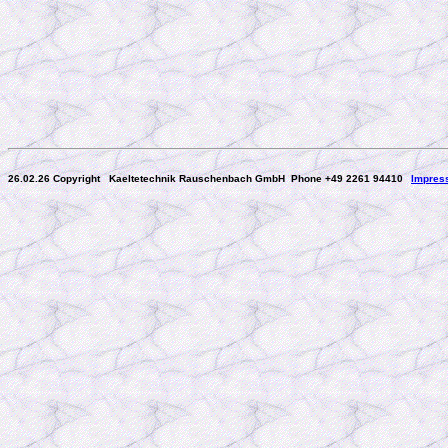
26.02.26 Copyright Kaeltetechnik Rauschenbach GmbH
Phone +49 2261 94410
Impres