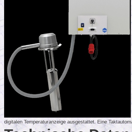
digitalen Temperaturanzeige ausgestattet. Eine Taktautom