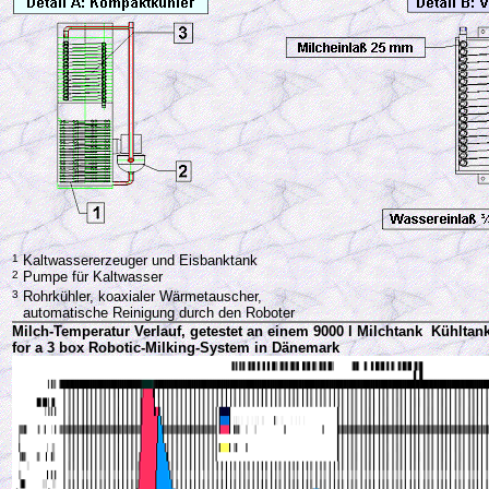
1
Kaltwassererzeuger und Eisbanktank
2
Pumpe für Kaltwasser
3
Rohrkühler, koaxialer Wärmetauscher,
automatische Reinigung durch den Roboter
Milch-Temperatur Verlauf, getestet an einem 9000 l Milchtank Kühltan
for a 3 box Robotic-Milking-System in Dänemark