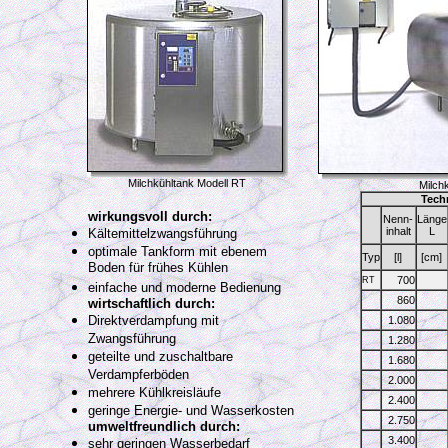
Milchkühltank Modell RT
Milch
Tech
wirkungsvoll durch:
Nenn-
Länge
inhalt
L
Kältemittelzwangsführung
optimale Tankform mit ebenem
Typ
[l]
[cm]
Boden für frühes Kühlen
700
RT
einfache und moderne Bedienung
860
wirtschaftlich durch:
Direktverdampfung mit
1.080
Zwangsführung
1.280
geteilte und zuschaltbare
1.680
Verdampferböden
2.000
mehrere Kühlkreisläufe
2.400
geringe Energie- und Wasserkosten
2.750
umweltfreundlich durch:
3.400
sehr geringen Wasserbedarf