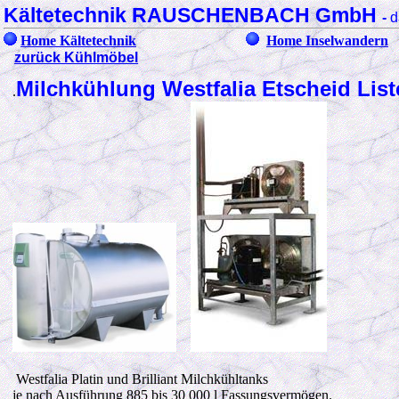
Kältetechnik RAUSCHENBACH GmbH
-
d
Home Kältetechnik
Home Inselwandern
zurück Kühlmöbel
Milchkühlung Westfalia Etscheid List
.
Westfalia Platin und Brilliant Milchkühltanks
je nach Ausführung 885 bis 30 000 l Fassungsvermögen.