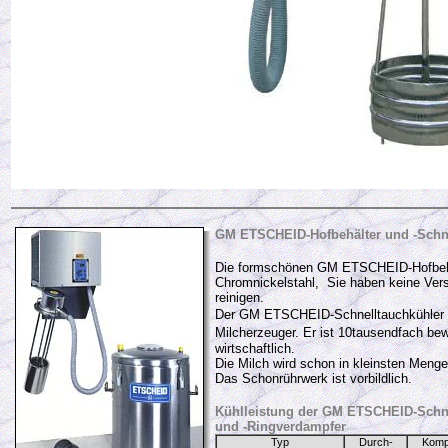
GM ETSCHEID-Hofbehälter und -Schne
Die formschönen GM ETSCHEID-Hofbehäl
Chromnickelstahl, Sie haben keine Vers
reinigen.
Der GM ETSCHEID-Schnelltauchkühler is
Milcherzeuger. Er ist
10tausendfach bewä
wirtschaftlich.
Die Milch wird schon in kleinsten Menge
Das Schonrührwerk ist vorbildlich.
Kühlleistung der GM ETSCHEID-Schne
und -Ringverdampfer
Typ
Durch-
Komp