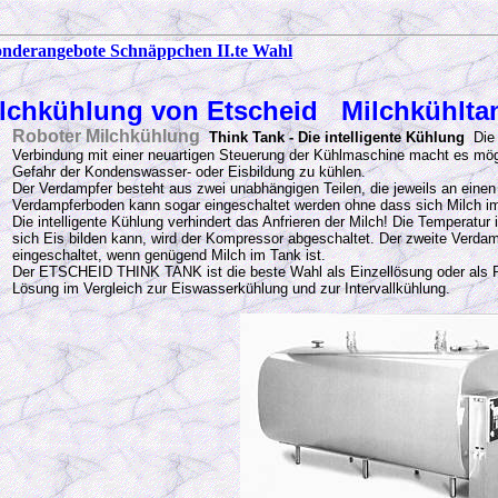
onderangebote Schnäppchen II.te Wahl
lchkühlung von Etscheid Milchkühlta
Roboter Milchkühlung
Think Tank - Die intelligente Kühlung
Die
Verbindung mit einer neuartigen Steuerung der Kühlmaschine macht es mög
Gefahr der Kondenswasser- oder Eisbildung zu kühlen.
Der Verdampfer besteht aus zwei unabhängigen Teilen, die jeweils an eine
Verdampferboden kann sogar eingeschaltet werden ohne dass sich Milch im
Die intelligente Kühlung verhindert das Anfrieren der Milch! Die Temperat
sich Eis bilden kann, wird der Kompressor abgeschaltet. Der zweite Verda
eingeschaltet, wenn genügend Milch im Tank ist.
Der ETSCHEID THINK TANK ist die beste Wahl als Einzellösung oder als Puf
Lösung im Vergleich zur Eiswasserkühlung und zur Intervallkühlung.