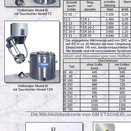
schnitts-
Nenn
Schnell-
Ring-
leistung
tauch-
ver-
kühler
dampfer
Watt
[kW]
Hofbehälter Modell BI
mit Tauchkühler Modell TZ
TZ 03
1.100
0,25
TZ 1
TZR 1
1.460
0,75
TZ 13
TZR 13
2.650
0,90
TZ 20-1
TZR 20-1
3.850
1,10
TZ 20-3
TZR 20-3
3.850
1,10
TZ 33
TZR 33
4.540
1,50
*
Die angegebene Milchmenge wird von 35ºC auf
auf 4ºC in ca. 60 Minuten bei einer Umgebung
Eintauchtiefe 745 mm. Sondereintauchtiefen 
Alle Modelle sind mit verschiedenen Systeme
Inhalt und Abmessungen von Hofbehä
Durchmesser
ohne Griffe
mit Griffen
Typ
[mm]
[mm]
BI 60
445
585
BI 85
445
585
BI 100
580
720
BI 150
580
720
Hofbehälter Modell BI
BI 190
665
805
mit Tauchkühler Modell TZR
BI 250
785
925
BI 315
875
1015
BI 440
1035
1175
BI 565
1165
1305
BI 750
1165
1305
Die Milchkühltankserie von GM ETSCHEID,
wi