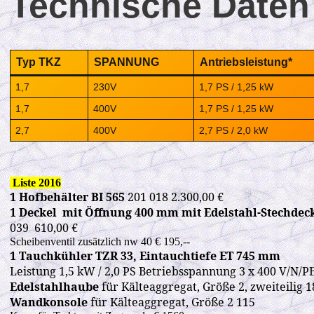
Technische Daten 
Typ TKZ
SPANNUNG
Antriebsleistung*
1,7
230V
1,7 PS / 1,25 kW
1,7
400V
1,7 PS / 1,25 kW
2,7
400V
2,7 PS / 2,0 kW
Liste 2016
1 Hofbehälter BI 565
201 018 2.300,00 €
1 Deckel mit Öffnung 400 mm mit Edelstahl-Stechde
039 610,00 €
Scheibenventil zusätzlich nw 40 € 195,--
1 Tauchkühler TZR 33, Eintauchtiefe ET 745 mm
Leistung 1,5 kW / 2,0 PS Betriebsspannung 3 x 400 V/N/P
Edelstahlhaube
für Kälteaggregat, Größe 2, zweiteilig 
Wandkonsole
für Kälteaggregat, Größe 2 115