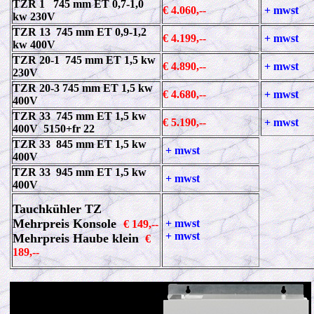
TZR 1 745 mm ET 0,7-1,0
€ 4.060,--
+ mwst
kw 230V
TZR 13 745 mm ET 0,9-1,2
€ 4.199,--
+ mwst
kw 400V
TZR 20-1 745 mm ET 1,5 kw
€ 4.890,--
+ mwst
230V
TZR 20-3 745 mm ET 1,5 kw
€ 4.680,--
+ mwst
400V
TZR 33 745 mm ET 1,5 kw
€ 5.190,--
+ mwst
400V 5150+fr 22
TZR 33 845 mm ET 1,5 kw
+ mwst
400V
TZR 33 945 mm ET 1,5 kw
+ mwst
400V
Tauchkühler TZ
Mehrpreis Konsole
+ mwst
€ 149,--
+ mwst
Mehrpreis Haube klein
€
189,--