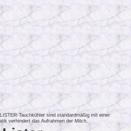
LISTER-Tauchkühler sind standardmäßig mit einer
atik verhindert das Aufrahmen der Milch.