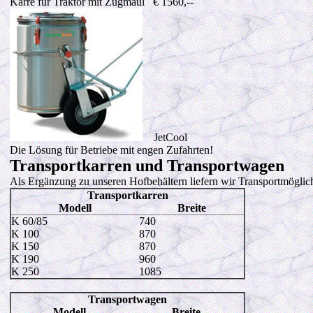
Karre für Traktor mit Zugmaul € 1560,--
JetCool
Die Lösung für Betriebe mit engen Zufahrten!
Transportkarren und Transportwagen
Als Ergänzung zu unseren Hofbehältern liefern wir Transportmögli
Transportkarren
Modell
Breite
K 60/85
740
K 100
870
K 150
870
K 190
960
K 250
1085
Transportwagen
Modell
Breite