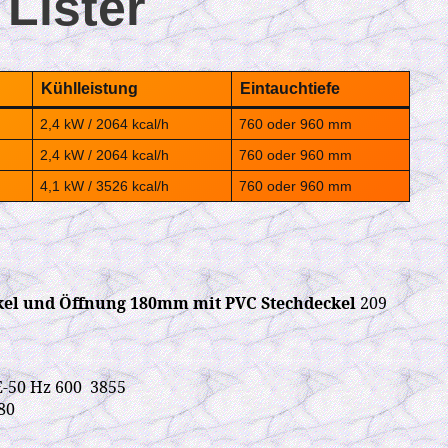
Lister
Kühlleistung
Eintauchtiefe
2,4 kW / 2064 kcal/h
760 oder 960 mm
2,4 kW / 2064 kcal/h
760 oder 960 mm
4,1 kW / 3526 kcal/h
760 oder 960 mm
ckel und Öffnung 180mm mit PVC Stechdeckel
209
E-50 Hz 600 3855
180