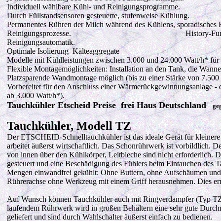
Individuell wählbare Kühl- und Reinigungsprogramme.
Durch Füllstandsensoren gesteuerte, stufenweise Kühlung.
Permanentes Rühren der Milch während des Kühlens, sporadisches 
Reinigungsprozesse. History-Funktion zeigt K
Reinigungsautomatik.
Optimale Isolierung Kälteaggregate
Modelle mit Kühlleistungen zwischen 3.000 und 24.000 Watt/h* für
Flexible Montagemöglichkeiten: Installation an den Tank, die Wann
Platzsparende Wandmontage möglich (bis zu einer Stärke von 7.500
Vorbereitet für den Anschluss einer Wärmerückgewinnungsanlage -
ab 3.000 Watt/h*).
Tauchkühler Etscheid Preise frei Haus Deutschland
geg
Tauchkühler, Modell TZ
Der ETSCHEID-Schnelltauchkühler ist das ideale Gerät für kleinere 
arbeitet äußerst wirtschaftlich. Das Schonrührwerk ist vorbildlich.
von innen über den Kühlkörper, Leitbleche sind nicht erforderlich. D
gesteuert und eine Beschädigung des Fühlers beim Eintauchen des T
Mengen einwandfrei gekühlt: Ohne Buttern, ohne Aufschäumen und o
Rührerachse ohne Werkzeug mit einem Griff herausnehmen. Dies erm
Auf Wunsch können Tauchkühler auch mit Ringverdampfer (Typ TZR
laufendem Rührwerk wird in großen Behältern eine sehr gute Durchm
geliefert und sind durch Wahlschalter äußerst einfach zu bedienen.