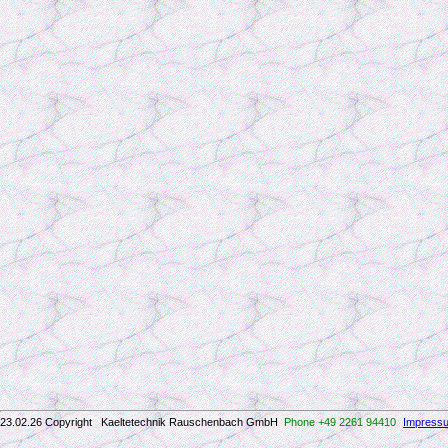
23.02.26 Copyright Kaeltetechnik Rauschenbach GmbH
Phone +49 2261 94410
Impress