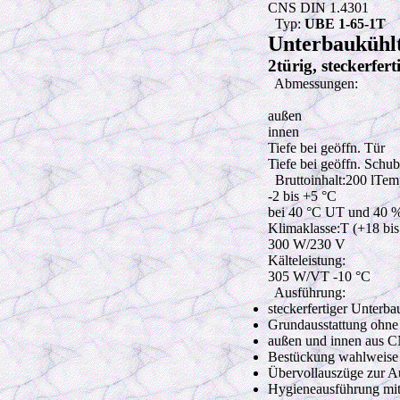
CNS DIN 1.4301
Typ:
UBE 1-65-1T
Unterbaukühl
2türig, steckerfe
Abmessungen:
außen
innen
Tiefe bei geöffn. Tür
Tiefe bei geöffn. Schu
Bruttoinhalt:200 lTem
-2 bis +5 °C
bei 40 °C UT und 40 
Klimaklasse:T (+18 bis
300 W
/230 V
Kälteleistung:
305 W
/VT -10 °C
Ausführung:
steckerfertiger Unterb
Grundausstattung ohne 
außen und innen aus CN
Bestückung wahlweise 
Übervollauszüge zur A
Hygieneausführung mit