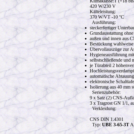
Klimaklasse:T (+18 bis
420 W
/230 V
Kälteleistung:
370 W
/VT -10 °C
Ausführung:
steckerfertiger Unterb
Grundausstattung ohne 
außen und innen aus CN
Bestückung wahlweise 
Übervollauszüge zur A
Hygieneausführung mit
selbstschließende und 
je Türabteil 2 höhenver
Hochleistungsverdampfe
automatische Abtauun
elektronische Schaltta
Isolierung aus 40 mm 
Serienzubehör:
9 x Satz (2) CNS-Aufl
3 x Tragrost GN 1/1, 
Verkleidung:
CNS DIN 1.4301
Typ:
UBE 3-65-3T
Ar