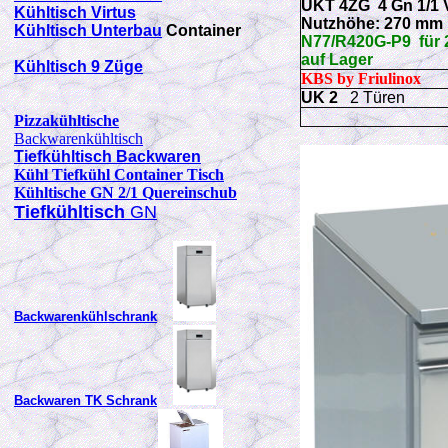
UKT 4ZG 4
Gn 1/1 
Kühltisch Virtus
Nutzhöhe: 270 mm
Kühltisch Unterbau
Container
N77/R420G-P9 für 2
auf Lager
Kühltisch 9 Züge
KBS by Friulinox
UK 2
2 Türen
Pizzakühltische
Backwarenkühltisch
Tiefkühltisch Backwaren
Kühl Tiefkühl Container Tisch
Kühltische GN 2/1 Quereinschub
Tiefkühltisch
GN
Backwarenkühlschrank
Backwaren TK Schrank