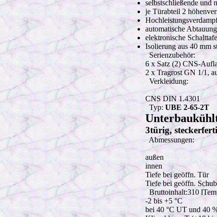
selbstschließende und 
je Türabteil 2 höhenver
Hochleistungsverdampfe
automatische Abtauun
elektronische Schaltta
Isolierung aus 40 mm 
Serienzubehör:
6 x Satz (2) CNS-Aufl
2 x Tragrost GN 1/1, 
Verkleidung:
CNS DIN 1.4301
Typ:
UBE 2-65-2T
Unterbaukühl
3türig, steckerfe
Abmessungen:
außen
innen
Tiefe bei geöffn. Tür
Tiefe bei geöffn. Schu
Bruttoinhalt:310 lTem
-2 bis +5 °C
bei 40 °C UT und 40 