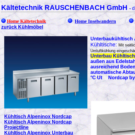
Kältetechnik RAUSCHENBACH GmbH
-
d
Home Kältetechnik
Home Inselwandern
zurück Kühlmöbel
Unterbaukühltisch
Kühltische:
Mit seitl
Umluftkühlung eingeschä
Unterbau Kühltisc
außen aus Edelstah
ausreichend Bodena
automatische Abtau
°C Ut Nordcap by
Kühltisch Alpeninox Nordcap
Kühltisch Alpeninox Nordcap
Projectline
Kühltisch Alpeninox Unterbau