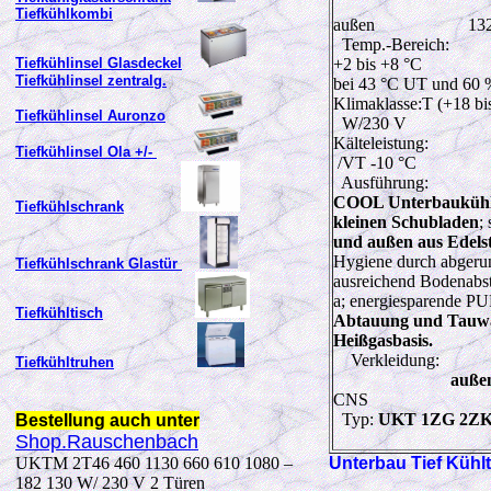
Tiefkühlkombi
außen
13
Temp.-Bereich:
Tiefkühlinsel Glasdeckel
+2 bis +8 °C
Tiefkühlinsel zentralg.
bei 43 °C UT und 60
Klimaklasse:T (+18 bi
Tiefkühlinsel Auronzo
W
/230 V
Kälteleistung:
Tiefkühlinsel Ola +/-
/VT -10 °C
Ausführung:
COOL Unterbaukühlt
Tiefkühlschrank
kleinen Schubladen
;
und außen aus Edels
Hygiene durch abgeru
Tiefkühlschrank Glastür
ausreichend Bodenabst
a; energiesparende PU
Tiefkühltisch
Abtauung und Tauwa
Heißgasbasis.
Verkleidung:
Tiefkühltruhen
auße
CNS
Typ:
UKT 1ZG 2Z
Bestellung auch unter
Shop.Rauschenbach
UKTM 2T46 460 1130 660 610 1080 –
Unterbau Tief Kühl
182 130 W/ 230 V 2 Türen