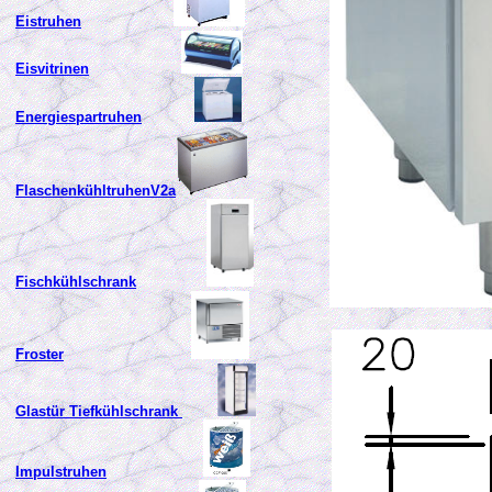
Eistruhen
Eisvitrinen
Energiespartruhen
FlaschenkühltruhenV2a
Fischkühlschrank
Froster
Glastür Tiefkühlschrank
Impulstruhen