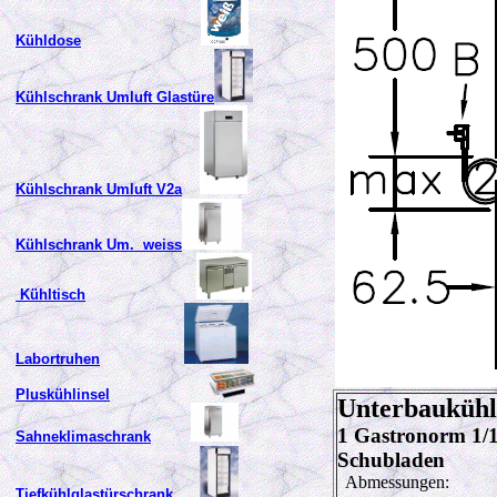
Kühldose
Kühlschrank Umluft Glastüre
Kühlschrank Umluft V2a
Kühlschrank Um. weiss
Kühltisch
Labortruhen
Pluskühlinsel
Unterbauküh
1 Gastronorm 1/1
Sahneklimaschrank
Schubladen
Abmessungen:
Tiefkühlglastürschrank