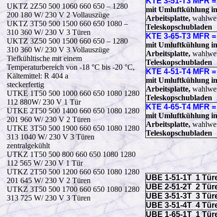
KTE 3-51-T3 MFR =
UKTZ 2Z50 500 1060 660 650 – 1280
mit Umluftkühlung in
200 180 W/ 230 V 2 Vollauszüge
Arbeitsplatte,
wahlwe
UKTZ 3T50 500 1500 660 650 1080 –
Teleskopschubladen
310 360 W/ 230 V 3 Türen
KTE 3-65-T3 MFR =
UKTZ 3Z50 500 1500 660 650 – 1280
mit Umluftkühlung in
310 360 W/ 230 V 3 Vollauszüge
Arbeitsplatte,
wahlwe
Tiefkühltische mit einem
Teleskopschubladen
Temperaturbereich von -18 °C bis -20 °C,
KTE 4-51-T4 MFR =
Kältemittel: R 404 a
mit Umluftkühlung in
steckerfertig
Arbeitsplatte,
wahlwe
UTKE 1T50 500 1000 660 650 1080 1280
Teleskopschubladen
112 880W/ 230 V 1 Tür
KTE 4-65-T4 MFR =
UTKE 2T50 500 1400 660 650 1080 1280
mit Umluftkühlung in
201 960 W/ 230 V 2 Türen
Arbeitsplatte,
wahlwe
UTKE 3T50 500 1900 660 650 1080 1280
Teleskopschubladen
313 1040 W/ 230 V 3 Türen
zentralgekühlt
UTKZ 1T50 500 800 660 650 1080 1280
112 565 W/ 230 V 1 Tür
UTKZ 2T50 500 1200 660 650 1080 1280
UBE 1-51-1T 1 Tür
201 645 W/ 230 V 2 Türen
UBE 2-51-2T 2 Tü
UTKZ 3T50 500 1700 660 650 1080 1280
UBE 3-51-3T 3 Tü
313 725 W/ 230 V 3 Türen
UBE 3-51-4T 4 Tü
UBE 1-65-1T 1 Tür