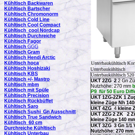
Kühltisch Backwaren
Kühltisch Bartscher
Kühltisch Chromonorm
Kühltisch Cold Line
Kühltisch Cool Compact
Kühltisch cool Nordcap
Kühltisch Durchreiche
Kühltisch Fagor
Kühltisch
GGG
Kühltisch Gram
Kühltisch Hendi Arctic
Kühltisch hoca
Unterbaukühltisch K
Kühltisch Hoshizaki
Unterbaukühltisch
Kühltisch KBS
Unterbaukühltisch 52
Kühltisch +/- Mastro
UKT 2ZG 2
2 Gn Zü
Kühltisch mbm
Nutzhöhe: 270 mm
b
Kühltisch mit Spüle
P9 für 50 Euro Diff
Kühltisch Precision
UKT 1ZG-2ZK 1 Zug
Kühltisch Rückbüffet
kleine Züge Nh 1
Kühltisch Saro
UKT 4ZG
4
kleine
Kühltisch Sushi Gn Ausschnitt
UKT 2ZG 2 ZK 2 Z
Kühltisch True Sandwich
kleine Züge
140 m
Kühltisch 60 cm
UKT 3ZG 3
Gn 1/1 
Durchreiche Kühltisch
Nutzhöhe: 270 mm
Kühltisch Unterbau