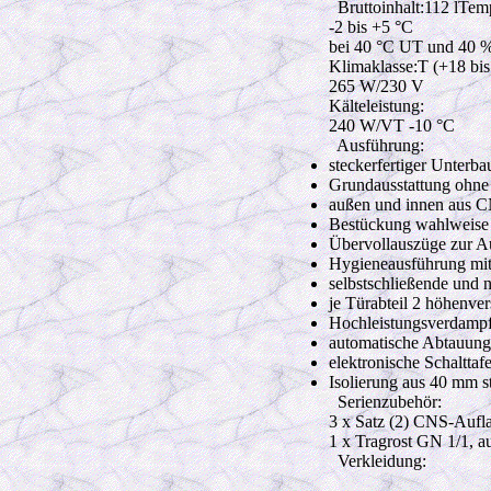
Bruttoinhalt:112 lTem
-2 bis +5 °C
bei 40 °C UT und 40 
Klimaklasse:T (+18 bis
265 W
/230 V
Kälteleistung:
240 W
/VT -10 °C
Ausführung:
steckerfertiger Unterb
Grundausstattung ohne 
außen und innen aus CN
Bestückung wahlweise 
Übervollauszüge zur A
Hygieneausführung mit
selbstschließende und 
je Türabteil 2 höhenver
Hochleistungsverdampfe
automatische Abtauun
elektronische Schaltta
Isolierung aus 40 mm 
Serienzubehör:
3 x Satz (2) CNS-Aufl
1 x Tragrost GN 1/1, 
Verkleidung: