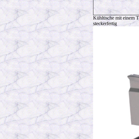
Kühltische mit einem T
steckerfertig