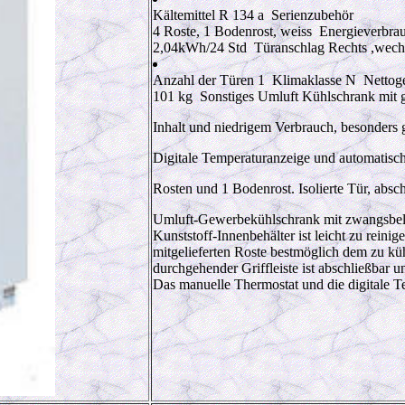
Kältemittel R 134 a Serienzubehör
4 Roste, 1 Bodenrost, weiss Energieverbra
2,04
kWh/24 Std
Türanschlag Rechts ,wech
Anzahl der Türen 1 Klimaklasse N Nettog
101
kg
Sonstiges Umluft Kühlschrank mit
Inhalt und niedrigem Verbrauch, besonders 
Digitale Temperaturanzeige und automatisc
Rosten und 1 Bodenrost. Isolierte Tür, absc
Umluft-Gewerbekühlschrank mit zwangsbel
Kunststoff-Innenbehälter ist leicht zu rei
mitgelieferten Roste bestmöglich dem zu k
durchgehender Griffleiste ist abschließbar
Das manuelle Thermostat und die digitale Te