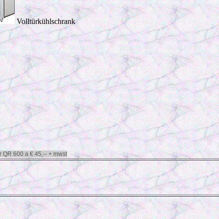
Volltürkühlschrank
r QR 600 a € 45,-- + mwst