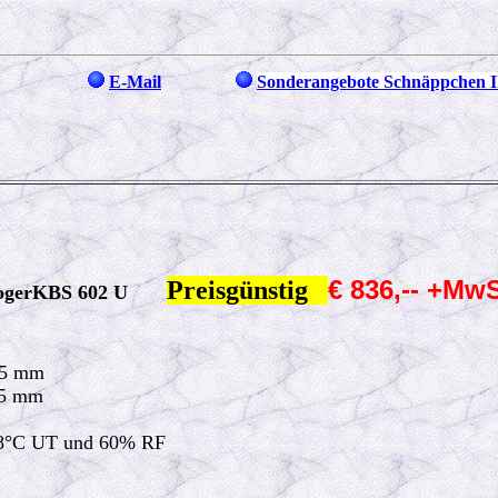
E-Mail
Sonderangebote Schnäppchen I
€ 836,-- +Mw
Preisgünstig
chfogerKBS 602 U
85 mm
45 mm
38°C UT und 60% RF