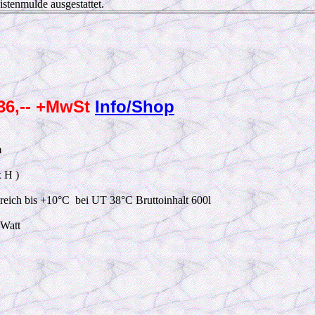
istenmulde ausgestattet.
36,-- +MwSt
Info/Shop
m
 H )
reich bis +10
°C
bei UT 38
°C
Bruttoinhalt 600
l
Watt