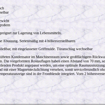
uch
selbar
ewicht
 großem
geeignet zur Lagerung von Lebensmitteln.
he Abtauung. Serienmäßig mit 4 höhenverstellbaren
hließbar, mit eingelassener Griffmulde. Türanschlag wechselbar
üfteten Kondensator im Maschinenraum sowie großflächigem Rückwan
nigen. Die vorgeformten Rostauflagen haben einen Abstand von 70 mm, s
ühlenden Produkt angepasst werden, um eine optimale Raumausnutzung 
 und mit einer Magnetsteckdichtung versehen, somit servicefreundlich 
mperaturanzeige sind in der Frontblende integriert. Vorn 2 höhenverste