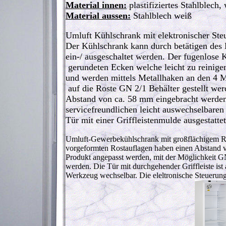
Material innen:
plastifiziertes Stahlblech,
Material aussen:
Stahlblech weiß
Umluft Kühlschrank mit elektronischer Ste
Der Kühlschrank kann durch betätigen des 
ein-/ ausgeschaltet werden. Der fugenlose 
gerundeten Ecken welche leicht zu reinigen
und werden mittels Metallhaken an den 4 Me
auf die Roste GN 2/1 Behälter gestellt we
Abstand von ca. 58 mm eingebracht werden.
servicefreundlichen leicht auswechselbaren
Tür mit einer Griffleistenmulde ausgestattet
Umluft-Gewerbekühlschrank mit großflächigem Rüc
vorgeformten Rostauflagen haben einen Abstand v
Produkt angepasst werden, mit der Möglichkeit GN
werden. Die Tür mit durchgehender Griffleiste ist
Werkzeug wechselbar. Die eleltronische Steuerung 