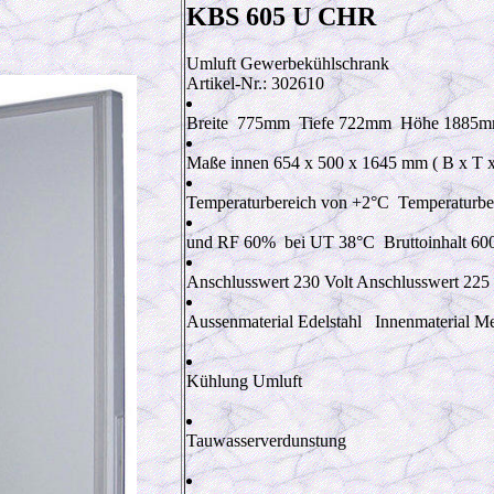
KBS 605 U CHR
Umluft Gewerbekühlschrank
Artikel-Nr.: 302610
Breite 775
mm
Tiefe 722
mm
Höhe 1885
m
Maße innen 654 x 500 x 1645 mm ( B x T x
Temperaturbereich von +2
°C
Temperaturbe
und RF 60
%
bei UT 38
°C
Bruttoinhalt 60
Anschlusswert 230
Volt
Anschlusswert 225
Aussenmaterial Edelstahl Innenmaterial Met
Kühlung Umluft
Tauwasserverdunstung