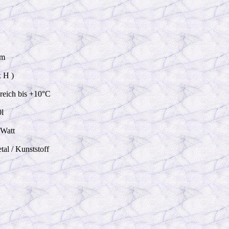
m
 H )
reich bis +10
°C
0
l
Watt
al / Kunststoff