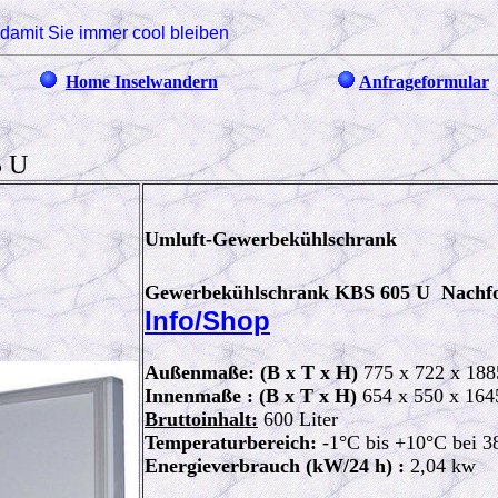
damit Sie immer cool bleiben
Home Inselwandern
Anfrageformular
5 U
Umluft-Gewerbekühlschrank
Gewerbekühlschrank KBS 605 U Na
Info/Shop
Außenmaße: (B x T x H)
775 x 722 x 18
Innenmaße : (B x T x H)
654 x 550 x 16
Bruttoinhalt:
600 Liter
Temperaturbereich:
-1°C bis +10°C bei 
Energieverbrauch (kW/24 h) :
2,04 kw