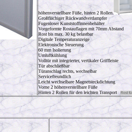
höhenverstellbare Füße, hinten 2 Rollen.
Großflächiger Rückwandverdampfer
Fugenloser Kunststoffinnenbehälter
Vorgeformte Rostauflagen mit 70mm Abstand
Rost bis max. 30 kg belastbar
Digitale Temperaturanzeige
Elektronische Steuerung
60 mm Isolierung
Umluftkühlung
Volltür mit integrierter, vertikaler Griffleiste
Tür abschließbar
Türanschlag rechts, wechselbar
Servicefreundlich
Leicht wechselbare Magnetsteckdichtung
Vorne 2 höhenverstellbare Füße
Hinten 2 Rollen für den leichten Transport
Rost fü