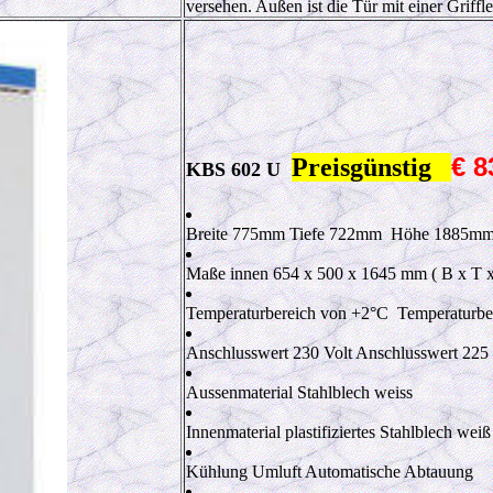
versehen. Außen ist die Tür mit einer Griffle
€ 8
Preisgünstig
KBS 602 U
Breite 775
mm
Tiefe 722
mm
Höhe 1885
m
Maße innen 654 x 500 x 1645 mm ( B x T x
Temperaturbereich von +2
°C
Temperaturbe
Anschlusswert 230
Volt
Anschlusswert 225
Aussenmaterial Stahlblech weiss
Innenmaterial plastifiziertes Stahlblech weiß
Kühlung Umluft Automatische Abtauung