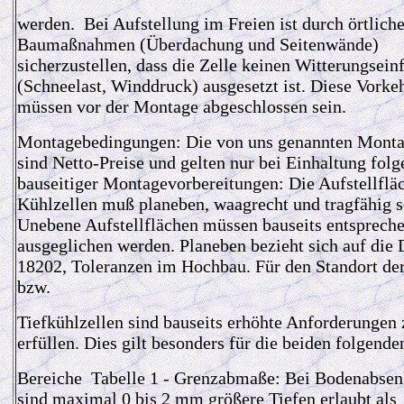
werden. Bei Aufstellung im Freien ist durch örtlich
Baumaßnahmen (Überdachung und Seitenwände)
sicherzustellen, dass die Zelle keinen Witterungsein
(Schneelast, Winddruck) ausgesetzt ist. Diese Vork
müssen vor der Montage abgeschlossen sein.
Montagebedingungen: Die von uns genannten Monta
sind Netto-Preise und gelten nur bei Einhaltung folg
bauseitiger Montagevorbereitungen: Die Aufstellflä
Kühlzellen muß planeben, waagrecht und tragfähig s
Unebene Aufstellflächen müssen bauseits entsprech
ausgeglichen werden. Planeben bezieht sich auf die
18202, Toleranzen im Hochbau. Für den Standort de
bzw.
Tiefkühlzellen sind bauseits erhöhte Anforderungen 
erfüllen. Dies gilt besonders für die beiden folgende
Bereiche Tabelle 1 - Grenzabmaße: Bei Bodenabse
sind maximal 0 bis 2 mm größere Tiefen erlaubt als