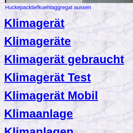
Huckepacktiefkuehlaggregat aussen
K
limagerät
K
limageräte
K
limagerät gebraucht
K
limagerät Test
K
limagerät Mobil
K
limaanlage
K
limanlagen