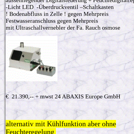
aussenliegender Digitalsteuerung + Feuchtedigitalre
-Licht LED -Überdruckventil –Schaltkasten
! Bodenabfluss in Zelle ! gegen Mehrpreis
Festwasseranschluss gegen Mehrpreis
mit Ultraschallvernebler der Fa. Rauch osmose
€ 21.390,-- + mwst 24 ABAXIS Europe GmbH
alternativ mit Kühlfunktion aber ohne
Feuchteregelung