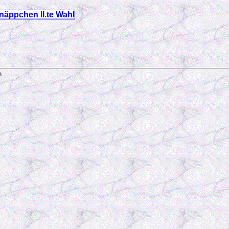
äppchen II.te Wahl
en