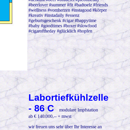
#beerlover #summer #fit #badtoelz #friends
#wellness #vomherzen #instagood #körper
#kreativ #instadaily #essenz
#geburtsgeschenk #cigar #happytime
#baby #goodtimes #boxer #slowfood
#cigaroftheday #glücklich #hopfen
Labortiefkühlzelle
- 86 C
modulare Impfstation
ab € 140.000,-- + mwst
wir freuen uns sehr über Ihr Interesse an