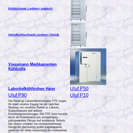
Kühlschrank Liebherr statisch
Umluftkühlschrank Liebherr Umluft
Viessmann Medikamenten
Kühlzelle
Uluf P50
Labortiefkühltruhen Haier
Uluf P90
Uluf P10
Die NordCap Labortiefkühlschränke VTS sorgen
für einen smarten Zugang bei der täglichen
Nutzung von sensiblen Proben in Laboren,
Krankenhäusern und anderen
Forschungseinrichtungen. Die VTS Serie besticht
durch die Kombination aus einzigartigem,
platzsparendem Design und modernster Technik.
Das ebenso schlanke wie stromlinienförmige
Design bei gleichzeitig großer Lagerkapazität
garantiert die ideale Ausnutzung des vorhandenen