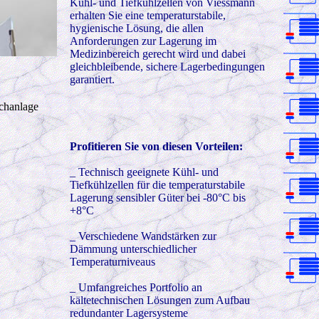
Kühl- und Tiefkühlzellen von Viessmann
erhalten Sie eine temperaturstabile,
hygienische Lösung, die allen
Anforderungen zur Lagerung im
Medizinbereich gerecht wird und dabei
gleichbleibende, sichere Lagerbedingungen
garantiert.
nkfachanlage
Profitieren Sie von diesen Vorteilen:
_
Technisch geeignete Kühl- und
Tiefkühlzellen für die temperaturstabile
Lagerung sensibler Güter bei -80°C bis
+8°C
_ Verschiedene Wandstärken zur
Dämmung unterschiedlicher
Temperaturniveaus
_ Umfangreiches Portfolio an
kältetechnischen Lösungen zum Aufbau
redundanter Lagersysteme