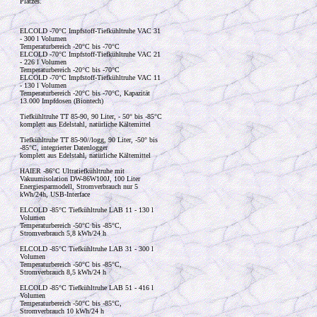
Platzes.
ELCOLD -70°C Impfstoff-Tiefkühltruhe VAC 31
- 300 l Volumen
Temperaturbereich -20°C bis -70°C
ELCOLD -70°C Impfstoff-Tiefkühltruhe VAC 21
- 226 l Volumen
Temperaturbereich -20°C bis -70°C
ELCOLD -70°C Impfstoff-Tiefkühltruhe VAC 11
- 130 l Volumen
Temperaturbereich -20°C bis -70°C, Kapazität
13.000 Impfdosen (Biontech)
Tiefkühltruhe TT 85-90, 90 Liter, - 50° bis -85°C
komplett aus Edelstahl, natürliche Kältemittel
Tiefkühltruhe TT 85-90//logg, 90 Liter, -50° bis
-85°C, integrierter Datenlogger
komplett aus Edelstahl, natürliche Kältemittel
HAIER -86°C Ultratiefkühltruhe mit
Vakuumisolation DW-86W100J, 100 Liter
Energiesparmodell, Stromverbrauch nur 5
kWh/24h, USB-Interface
ELCOLD -85°C Tiefkühltruhe LAB 11 - 130 l
Volumen
Temperaturbereich -50°C bis -85°C,
Stromverbrauch 5,8 kWh/24 h
ELCOLD -85°C Tiefkühltruhe LAB 31 - 300 l
Volumen
Temperaturbereich -50°C bis -85°C,
Stromverbrauch 8,5 kWh/24 h
ELCOLD -85°C Tiefkühltruhe LAB 51 - 416 l
Volumen
Temperaturbereich -50°C bis -85°C,
Stromverbrauch 10 kWh/24 h