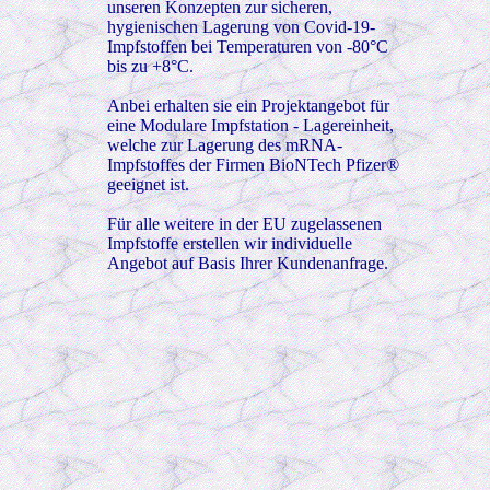
unseren Konzepten zur sicheren,
hygienischen Lagerung von Covid-19-
Impfstoffen bei Temperaturen von -80°C
bis zu +8°C.
Anbei erhalten sie ein Projektangebot für
eine Modulare Impfstation - Lagereinheit,
welche zur Lagerung des mRNA-
Impfstoffes der Firmen BioNTech Pfizer®
geeignet ist.
Für alle weitere in der EU zugelassenen
Impfstoffe erstellen wir individuelle
Angebot auf Basis Ihrer Kundenanfrage.