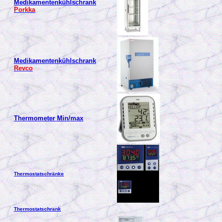
Medikamentenkühlschrank
Porkka
Medikamentenkühlschrank
Revco
Thermometer Min/
max
Thermostatschränke
Thermostatschrank