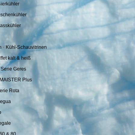
ierkühler
aschenkühler
asskühler
en
•
Kühl-Schauvitrinen
fet kalt & heiß
•
Serie Geres
 MAISTER Plus
erie Rota
Regua
o
egale
 60 & 80