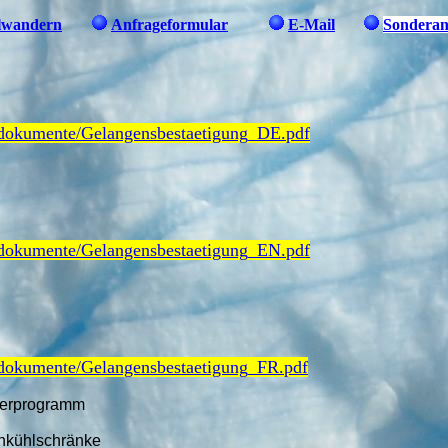
lwandern
Anfrageformular
E-Mail
Sonderan
dokumente/Gelangensbestaetigung_DE.pdf
dokumente/Gelangensbestaetigung_EN.pdf
dokumente/Gelangensbestaetigung_FR.pdf
ferprogramm
nkühlschränke