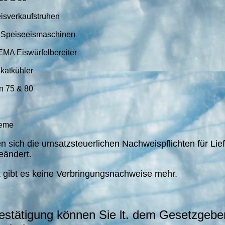
isverkaufstruhen
•
Speiseeismaschinen
MA Eiswürfelbereiter
katkühler
n 75 & 80
teme
 sich die umsatzsteuerlichen Nachweispflichten für Lie
eändert.
t gibt es keine Verbringungsnachweise mehr.
stätigung können Sie lt. dem Gesetzgebe