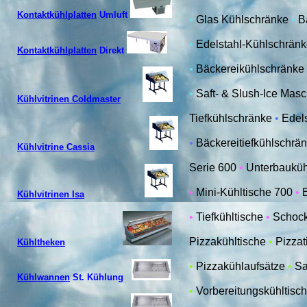
Kontaktkühlplatten
Umluft
•
Glas Kühlschränke
•
B
•
Edelstahl-Kühlschrän
Kontaktkühlplatten
Direkt
•
Bäckereikühlschränke
•
Saft- & Slush-Ice Mas
Kühlvitrinen Coldmaster
Tiefkühlschränke
•
Edel
•
Bäckereitiefkühlschrä
Kühlvitrine Cassia
Serie 600
•
Unterbauküh
•
Mini-Kühltische 700
•
Kühlvitrinen Isa
•
Tiefkühltische
•
Schock
Pizzakühltische
•
Pizzat
Kühltheken
•
Pizzakühlaufsätze
•
Sa
Kühlwannen
St. Kühlung
•
Vorbereitungskühltisc