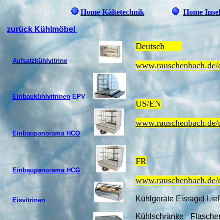
Home Kältetechnik
Home Inse
zurück Kühlmöbel
Deutsch
Aufsatzkühlvitrine
www.rauschenbach.de/
Einbaukühlvitrinen
EPV
US/EN
www.rauschenbach.de/
Einbaupanorama HCO
FR
Einbaupanorama HCG
www.rauschenbach.de/
Kühlgeräte Eisragel
Lie
Eisvitrinen
Kühlschränke
•
Flasche