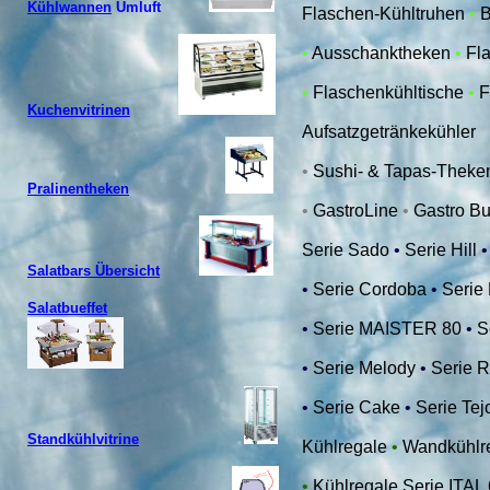
Kühlwannen
Umluft
Flaschen-Kühltruhen
•
B
•
Ausschanktheken
•
Fl
•
Flaschenkühltische
•
F
Kuchenvitrinen
Aufsatzgetränkekühler
•
Sushi- & Tapas-Thek
Pralinentheken
•
GastroLine
•
Gastro Buf
Serie Sado
•
Serie Hill
Salatbars Übersicht
•
Serie Cordoba
•
Serie
Salatbueffet
•
Serie MAISTER 80
•
S
•
Serie Melody
•
Serie 
•
Serie Cake
•
Serie Tej
Standkühlvitrine
Kühlregale
•
Wandkühlr
•
Kühlregale Serie ITAL