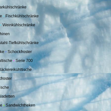
arkühlschränke
ke
•
Fischkühlschränke
•
Weinkühlschränke
chinen
stahl-Tiefkühlschränke
nke
•
Schockfroster
ltische
•
Serie 700
Bäckereikühltische
froster
ische
ladetten
he
•
Sandwichtheken