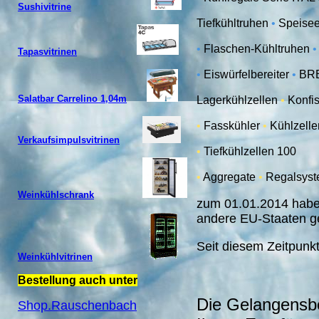
Sushivitrine
Tiefkühltruhen
•
Speisee
•
Flaschen-Kühltruhen
Tapasvitrinen
•
Eiswürfelbereiter
•
BRE
Salatbar Carrelino 1,04m
Lagerkühlzellen
•
Konfis
•
Fasskühler
•
Kühlzelle
Verkaufsimpulsvitrinen
•
Tiefkühlzellen 100
•
Aggregate
•
Regalsys
Weinkühlschrank
zum 01.01.2014 haben
andere EU-Staaten g
Seit diesem Zeitpunk
Weinkühlvitrinen
Bestellung auch unter
Die Gelangensbe
Shop.Rauschenbach