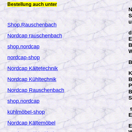
Bestellung auch unter
N
S
u
Shop.Rauschenbach
d
Nordcap rauschenbach
E
B
shop.nordcap
W
nordcap-shop
B
Nordcap Kältetechnik
K
Nordcap Kühltechnik
B
P
Nordcap Rauschenbach
B
S
shop.nordcap
s
kühlmöbel
-shop
E
Nordcap Kältemöbel
E