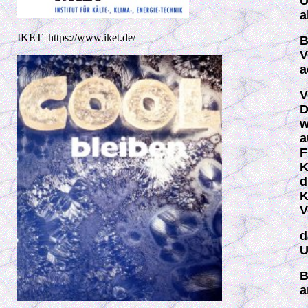
U
a
IKET https://www.iket.de/
B
V
a
V
D
w
a
F
K
d
K
V
d
U
B
a