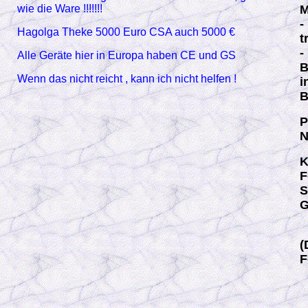
wie die Ware !!!!!!!
M
-
Hagolga Theke 5000 Euro CSA auch 5000 €
t
-
Alle Geräte hier in Europa haben CE und GS
B
Wenn das nicht reicht , kann ich nicht helfen !
i
B
P
N
K
F
S
G
(
F