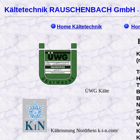
Kältetechnik RAUSCHENBACH GmbH
-
Home Kältetechnik
Hom
K
(
T
H
T
ÜWG Kälte
B
B
N
S
N
V
Kälteinnung Nordrhein k-i-n.com/
K
K