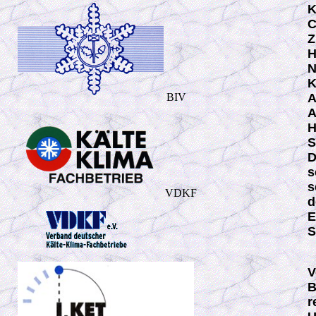
K
C
Z
H
N
K
BIV
A
A
H
S
D
s
s
VDKF
d
E
S
V
B
r