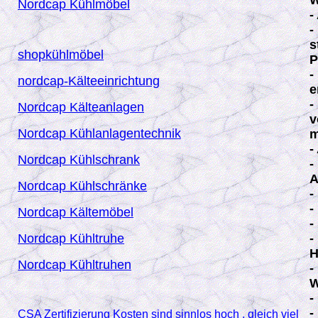
W
Nordcap Kühlmöbel
-
-
s
shopkühlmöbel
P
-
nordcap-Kälteeinrichtung
e
-
Nordcap Kälteanlagen
v
Nordcap Kühlanlagentechnik
m
-
Nordcap Kühlschrank
-
A
Nordcap Kühlschränke
-
-
Nordcap Kältemöbel
-
Nordcap Kühltruhe
-
H
Nordcap Kühltruhen
-
W
-
-
CSA Zertifizierung Kosten sind sinnlos hoch , gleich viel