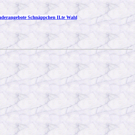
nderangebote Schnäppchen II.te Wahl