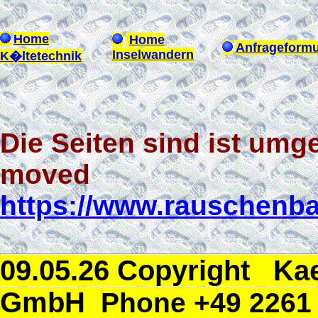
Home
Home
Anfrageformu
Inselwandern
K�ltetechnik
Die Seiten sind ist um
moved
https://www.rauschenba
09.05.26 Copyright Ka
GmbH
Phone +49 2261